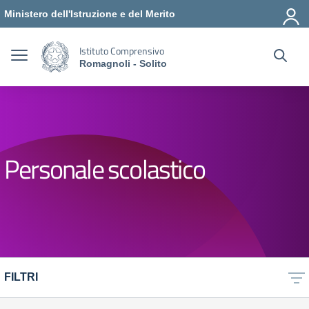
Vai ai contenuti
Vai al menu di navigazione
Vai al footer
Ministero dell'Istruzione e del Merito
Istituto Comprensivo
Romagnoli - Solito
Personale scolastico
FILTRI